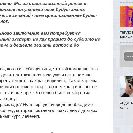
росто. Мы за цивилизованный рынок и
больше покупатели окон будут знать
ых компаний - тем цивилизованнее будет
нок.
теплов
ного заключения вам потребуется
множес
ный эксперт, но как правило до суда это не
гче и дешевле решить вопрос в до
, когда вы обнаружили, что той компании, что
а десятилетнюю гарантию уже и нет а помине.
есу никого, - как растворились. Такая картина
фирмы постоянно открываются как грибы после
листья в октябре. Особенно быстро закрытия
ую цену.
ходить
раскладе? Ну в первую очередь необходимо
сл...
фирму, которая поставить правильный диагноз
льный курс лечения.