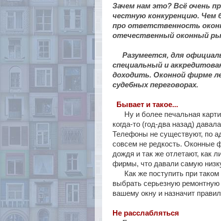
Зачем нам это? Всё очень п
честную конкуренцию. Чем 
про ответственность оконн
отечественный оконный ры
Разумеется, для официаль
специальный и аккредитован
доходить. Оконной фирме ле
судебных переговорах.
Бывает и такое...
Ну и более печальная картина
когда-то (год-два назад) давал
Телефоны не существуют, по адр
совсем не редкость. Оконные 
дождя и так же отлетают, как 
фирмы, что давали самую низк
Как же поступить при таком 
выбрать серьезную ремонтную 
вашему окну и назначит прави
Не расслабляться