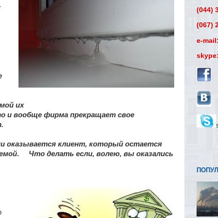
х
(044) 
(067) 
e-mai
skype:
е
имой их
о и вообще фирма прекращает свое
т.
 оказывается клиент, который остается
лемой
.
Что делать если, волею, вы оказались
ПОПУ
о