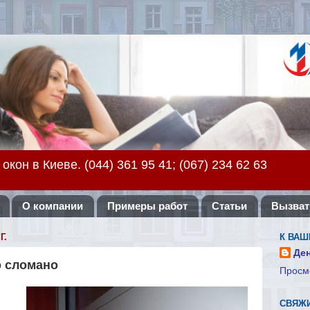
кон в Киеве. (044) 361 95 41; (067) 234 62 63
О компании
Примеры работ
Статьи
Вызват
Г.
К ВАШ
Де
о сломано
Просм
СВЯЖИ