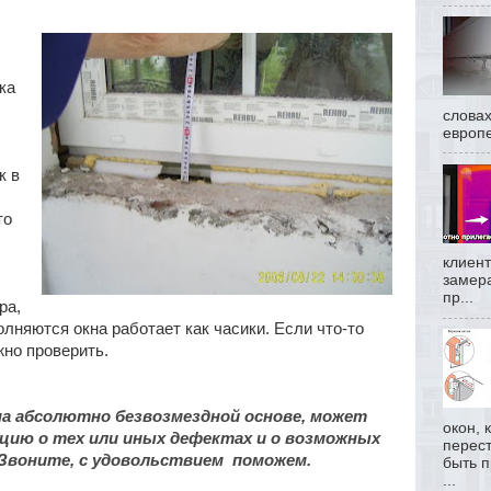
ка
слова
европе
к в
то
клиент
замера
пр...
ра,
полняются окна работает как часики. Если что-то
жно проверить.
на абсолютно безвозмездной основе, может
окон, 
цию о тех или иных дефектах и о возможных
перест
 Звоните, с удовольствием поможем.
быть 
...