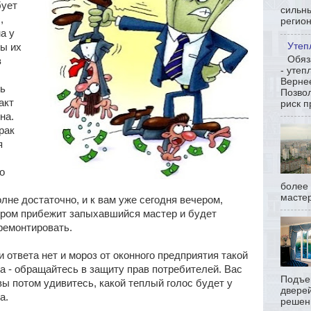
бует
сильн
,
регион
а у
Утеп
вы их
Обяз
в
- утеп
Вернее
ь
Позвол
акт
риск п
на.
рак
я
о
более
мастер
не достаточно, и к вам уже сегодня вечером,
утром прибежит запыхавшийся мастер и будет
ремонтировать.
вета нет и мороз от оконного предприятия такой
на - обращайтесь в защиту прав потребителей. Вас
Подъе
ы потом удивитесь, какой теплый голос будет у
дверей
а.
решени