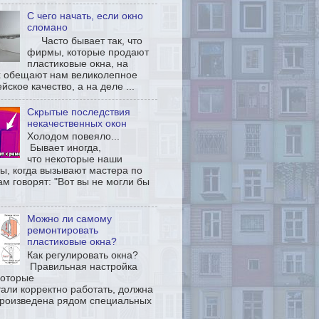
С чего начать, если окно
сломано
Часто бывает так, что
фирмы, которые продают
пластиковые окна, на
х обещают нам великолепное
йское качество, а на деле ...
Скрытые последствия
некачественных окон
Холодом повеяло...
Бывает иногда,
что некоторые наши
ы, когда вызывают мастера по
м говорят: "Вот вы не могли бы
Можно ли самому
ремонтировать
пластиковые окна?
Как регулировать окна?
Правильная настройка
которые
али корректно работать, должна
произведена рядом специальных