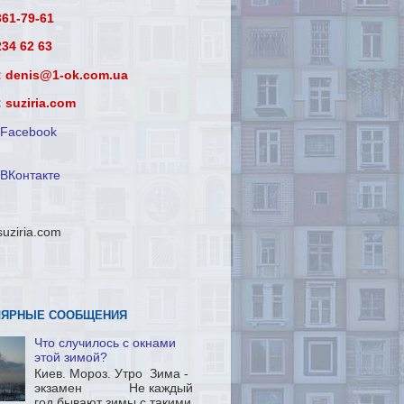
361-79-61
234 62 63
l: denis@1-ok.com.ua
 suziria.com
Facebook
ВКонтакте
suziria.com
ЛЯРНЫЕ СООБЩЕНИЯ
Что случилось с окнами
этой зимой?
Киев. Мороз. Утро Зима -
экзамен Не каждый
год бывают зимы с такими