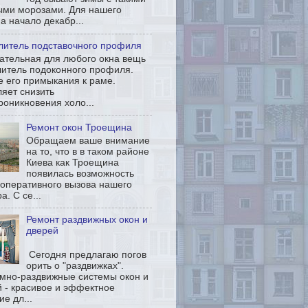
ыми морозами. Для нашего
а начало декабр...
литель подставочного профиля
ательная для любого окна вещь
литель подоконного профиля.
 его примыкания к раме.
яет снизить
роникновения холо...
Ремонт окон Троещина
Обращаем ваше внимание
на то, что в в таком районе
Киева как Троещина
появилась возможность
 оперативного вызова нашего
а. С се...
Ремонт раздвижных окон и
дверей
Сегодня предлагаю погов
орить о "раздвижках".
мно-раздвижные системы окон и
 - красивое и эффектное
е дл...