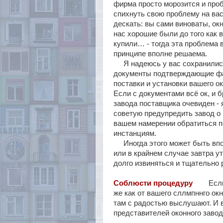
фирма просто морозится и про
спихнуть свою проблему на вас
дескать: вы сами виноваты, окн
нас хорошие были до того как 
купили… - тогда эта проблема 
принципе вполне решаема.
Я надеюсь у вас сохранилис
документы подтверждающие ф
поставки и установки вашего ок
Если с документами всё ок, и б
завода поставщика очевиден - 
советую предупредить завод о
вашем намерении обратиться п
инстанциям.
Иногда этого может быть впол
или в крайнем случае завтра 
долго извиняться и тщательно 
Соблюсти процедуру
Если от
же как от вашего сллмпннго ок
там с радостью выслушают. И в
представителей оконного завод